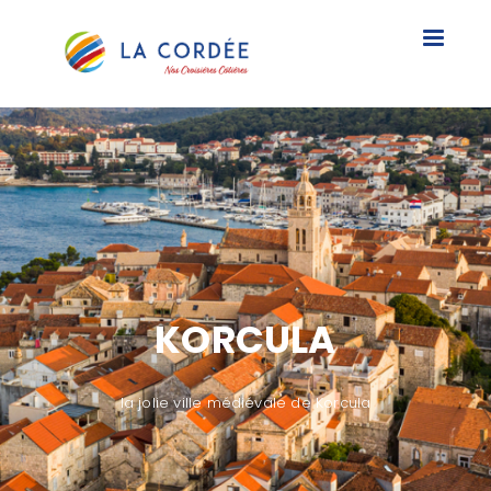
Toggle
navigat
KORCULA
la jolie ville médiévale de Korcula