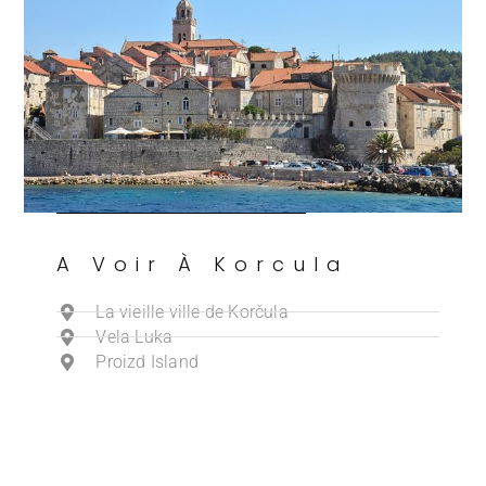
A Voir À Korcula
La vieille ville de Korčula
Vela Luka
Proizd Island