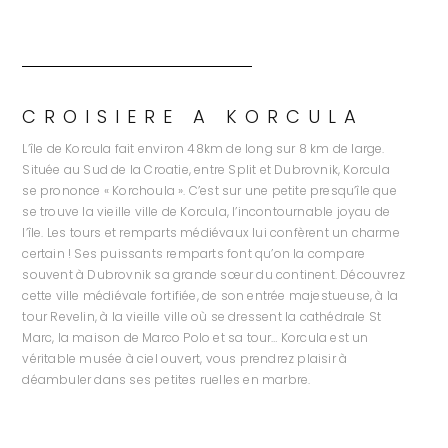
CROISIERE A KORCULA
L’île de Korcula fait environ 48km de long sur 8 km de large.
Située au Sud de la Croatie, entre Split et Dubrovnik, Korcula
se prononce « Korchoula ». C’est sur une petite presqu’île que
se trouve la vieille ville de Korcula, l’incontournable joyau de
l’île. Les tours et remparts médiévaux lui confèrent un charme
certain ! Ses puissants remparts font qu’on la compare
souvent à Dubrovnik sa grande sœur du continent. Découvrez
cette ville médiévale fortifiée, de son entrée majestueuse, à la
tour Revelin, à la vieille ville où se dressent la cathédrale St
Marc, la maison de Marco Polo et sa tour… Korcula est un
véritable musée à ciel ouvert, vous prendrez plaisir à
déambuler dans ses petites ruelles en marbre.